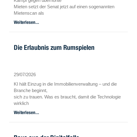
Kampf gegen überhöhte
Mieten setzt der Senat jetzt auf einen sogenannten
Mietenscan als
neues Instrument. Was es damit auf sich hat.
Weiterlesen...
Die Erlaubnis zum Rumspielen
29/07/2026
KI hält Einzug in die Immobilienverwaltung – und die
Branche beginnt,
sich zu trauen. Was es braucht, damit die Technologie
wirklich
entlastet und nicht zur Arbeitsverdichtung führt, und
Weiterlesen...
wie es gelingt,
Mitarbeitende mitzunehmen – darüber sprechen drei
Experten.