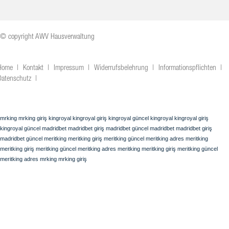
© copyright AWV Hausverwaltung
Home
Kontakt
Impressum
Widerrufsbelehrung
Informationspflichten
Datenschutz
mrking
mrking giriş
kingroyal
kingroyal giriş
kingroyal güncel
kingroyal
kingroyal giriş
kingroyal güncel
madridbet
madridbet giriş
madridbet güncel
madridbet
madridbet giriş
madridbet güncel
meritking
meritking giriş
meritking güncel
meritking adres
meritking
meritking giriş
meritking güncel
meritking adres
meritking
meritking giriş
meritking güncel
meritking adres
mrking
mrking giriş