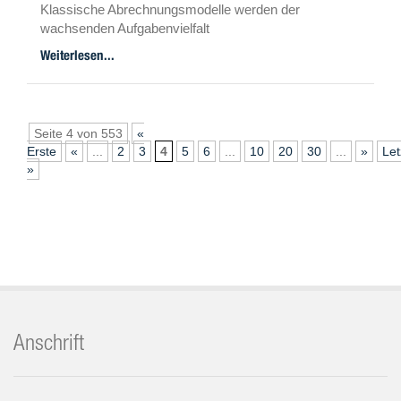
Klassische Abrechnungsmodelle werden der
wachsenden Aufgabenvielfalt
nicht mehr gerecht. Erste Baukastensysteme kommen
Weiterlesen...
an den Markt. Die
können eine Chance sein – gerade für für kleinere
Eigentümergemeinschaften.
Seite 4 von 553
«
Erste
«
...
2
3
4
5
6
...
10
20
30
...
»
Let
»
Anschrift