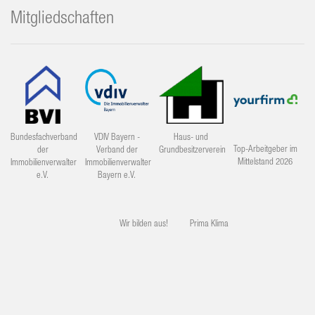
Mitgliedschaften
Bundesfachverband
VDIV Bayern -
Haus- und
Top-Arbeitgeber im
der
Verband der
Grundbesitzerverein
Mittelstand 2026
Immobilienverwalter
Immobilienverwalter
e.V.
Bayern e.V.
Wir bilden aus!
Prima Klima