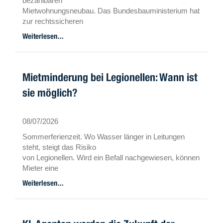
bezahlbaren
Mietwohnungsneubau. Das Bundesbauministerium hat
zur rechtssicheren
Gestaltung von Erbbaurechtsverträgen einen
Weiterlesen...
kommentierten Mustervertrag
veröffentlicht.
Mietminderung bei Legionellen: Wann ist
sie möglich?
08/07/2026
Sommerferienzeit. Wo Wasser länger in Leitungen
steht, steigt das Risiko
von Legionellen. Wird ein Befall nachgewiesen, können
Mieter eine
Mietminderung geltend machen. Was Vermieter und
Weiterlesen...
Verwalter angeht und
wie Gerichte im Einzelfall entschieden haben.