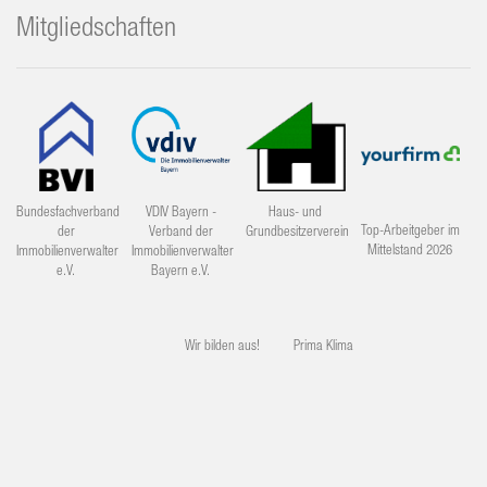
Mitgliedschaften
Bundesfachverband
VDIV Bayern -
Haus- und
Top-Arbeitgeber im
der
Verband der
Grundbesitzerverein
Mittelstand 2026
Immobilienverwalter
Immobilienverwalter
e.V.
Bayern e.V.
Wir bilden aus!
Prima Klima