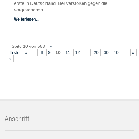
erste in Deutschland. Bei Verstößen gegen die
vorgesehenen
Meldepflichten sind hohe Bußgelder vorgesehen.
Weiterlesen...
Worum es geht und was
Vermieter melden müssen.
Seite 10 von 553
«
Erste
«
...
8
9
10
11
12
...
20
30
40
...
»
»
Anschrift