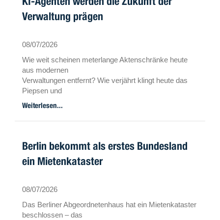
KI-Agenten werden die Zukunft der
Verwaltung prägen
08/07/2026
Wie weit scheinen meterlange Aktenschränke heute
aus modernen
Verwaltungen entfernt? Wie verjährt klingt heute das
Piepsen und
Knattern eines Faxgerätes? Ungefähr so veraltet
Weiterlesen...
werden heutige
Softwarelösungen für die Verwaltung bald sein. Intuitive
Anwendungen,
Prozessketten, die durch eine Aktion ausgelöst und
Berlin bekommt als erstes Bundesland
vollständig autonom
ein Mietenkataster
weiterbearbeitet werden und ein System, das aktiv
mitdenkt – all dies
wird schon bald zum Alltag einer modernen Verwaltung
08/07/2026
gehören.
Das Berliner Abgeordnetenhaus hat ein Mietenkataster
beschlossen – das