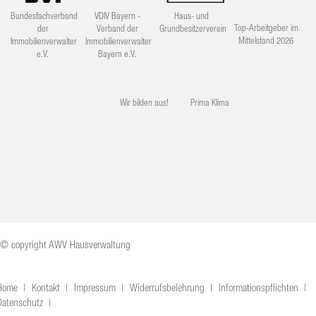
Bundesfachverband
VDIV Bayern -
Haus- und
Top-Arbeitgeber im
der
Verband der
Grundbesitzerverein
Mittelstand 2026
Immobilienverwalter
Immobilienverwalter
e.V.
Bayern e.V.
Wir bilden aus!
Prima Klima
© copyright AWV Hausverwaltung
Home
Kontakt
Impressum
Widerrufsbelehrung
Informationspflichten
Datenschutz