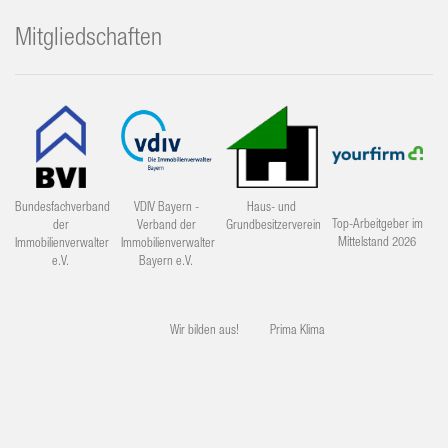
Mitgliedschaften
Bundesfachverband
VDIV Bayern -
Haus- und
Top-Arbeitgeber im
der
Verband der
Grundbesitzerverein
Mittelstand 2026
Immobilienverwalter
Immobilienverwalter
e.V.
Bayern e.V.
Wir bilden aus!
Prima Klima