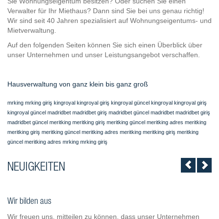
Sie Wohnungseigentum besitzen? Oder suchen Sie einen
Verwalter für Ihr Miethaus? Dann sind Sie bei uns genau richtig!
Wir sind seit 40 Jahren spezialisiert auf Wohnungseigentums- und
Mietverwaltung.
Auf den folgenden Seiten können Sie sich einen Überblick über
unser Unternehmen und unser Leistungsangebot verschaffen.
Hausverwaltung von ganz klein bis ganz groß
mrking
mrking giriş
kingroyal
kingroyal giriş
kingroyal güncel
kingroyal
kingroyal giriş
kingroyal güncel
madridbet
madridbet giriş
madridbet güncel
madridbet
madridbet giriş
madridbet güncel
meritking
meritking giriş
meritking güncel
meritking adres
meritking
meritking giriş
meritking güncel
meritking adres
meritking
meritking giriş
meritking
güncel
meritking adres
mrking
mrking giriş
NEUIGKEITEN
Wir bilden aus
Wir freuen uns, mitteilen zu können, dass unser Unternehmen