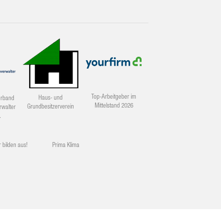
Top-Arbeitgeber im
Haus- und
erband
Mittelstand 2026
Grundbesitzerverein
rwalter
.
r bilden aus!
Prima Klima