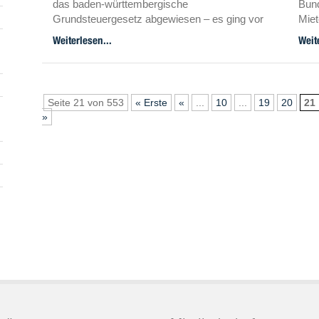
das baden-württembergische
Bund
Grundsteuergesetz abgewiesen – es ging vor
Miet
allem um Einwände in Bezug auf die
Gera
Weiterlesen...
Weit
Bodenrichtwerte. Das letzte Wort ist
Wiss
womöglich aber noch nicht gesprochen.
erhe
Seite 21 von 553
« Erste
«
...
10
...
19
20
21
»