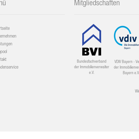
nü
Mitgliedschaften
rtseite
ternehmen
stungen
opool
takt
Bundesfachverband
VDIV Bayern - V
denservice
der Immobilienverwalter
der Immobilienve
e.V.
Bayern e.V
Wi