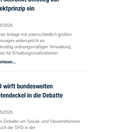
ektprinzip ein
5/2026
iner Anlage mit unterschiedlich großen
ungen widerspricht es
lmäßig ordnungsmäßiger Verwaltung,
ten für Erhaltungsmaßnahmen
Mehrheitsbeschluss nach Einheiten
erlesen...
ektprinzip) zu verteilen,
 eine Kostenverteilung nach Wohnfläche
 Miteigentumsanteilen
inbart ist.
 wirft bundesweiten
tendeckel in die Debatte
5/2026
er Debatte um Sozial- und Steuerreformen
 sich die SPD in der