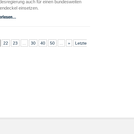
esregierung auch für einen bundesweiten
endeckel einsetzen.
de diese Form der Regulierung hätte laut
erlesen...
enschaftlern
bliche Nachteile auf den Wohnungsmarkt.
22
23
...
30
40
50
...
»
Letzte