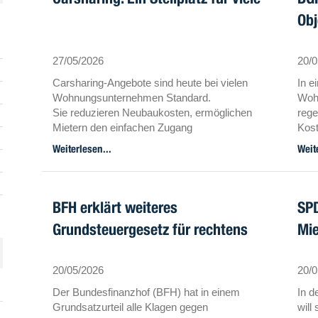
Obj
27/05/2026
20/0
Carsharing-Angebote sind heute bei vielen
In e
Wohnungsunternehmen Standard.
Wohn
Sie reduzieren Neubaukosten, ermöglichen
rege
Mietern den einfachen Zugang
Kos
zu einer nachhaltigen Mobilitätslösung und
per 
Weiterlesen...
Weit
leisten einen Beitrag zum
(Obj
Klimaschutz.
wenn
oder
vere
BFH erklärt weiteres
SPD
Grundsteuergesetz für rechtens
Mie
20/05/2026
20/0
Der Bundesfinanzhof (BFH) hat in einem
In d
Grundsatzurteil alle Klagen gegen
will