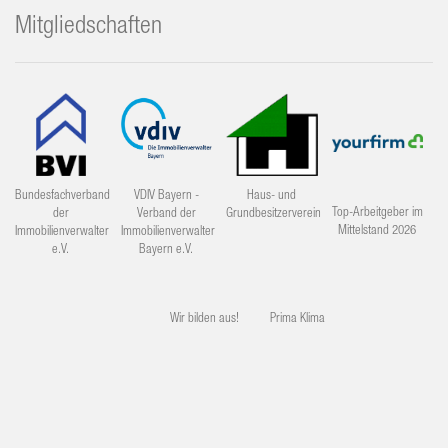
Mitgliedschaften
Bundesfachverband
VDIV Bayern -
Haus- und
Top-Arbeitgeber im
der
Verband der
Grundbesitzerverein
Mittelstand 2026
Immobilienverwalter
Immobilienverwalter
e.V.
Bayern e.V.
Wir bilden aus!
Prima Klima