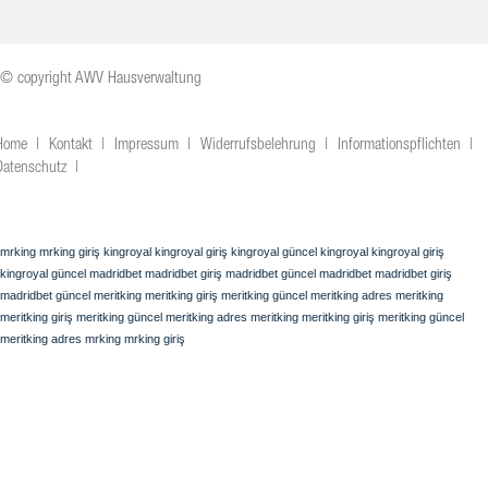
© copyright AWV Hausverwaltung
Home
Kontakt
Impressum
Widerrufsbelehrung
Informationspflichten
Datenschutz
mrking
mrking giriş
kingroyal
kingroyal giriş
kingroyal güncel
kingroyal
kingroyal giriş
kingroyal güncel
madridbet
madridbet giriş
madridbet güncel
madridbet
madridbet giriş
madridbet güncel
meritking
meritking giriş
meritking güncel
meritking adres
meritking
meritking giriş
meritking güncel
meritking adres
meritking
meritking giriş
meritking güncel
meritking adres
mrking
mrking giriş