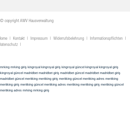
© copyright AWV Hausverwaltung
Home
Kontakt
Impressum
Widerrufsbelehrung
Informationspflichten
Datenschutz
mrking
mrking giriş
kingroyal
kingroyal giriş
kingroyal güncel
kingroyal
kingroyal giriş
kingroyal güncel
madridbet
madridbet giriş
madridbet güncel
madridbet
madridbet giriş
madridbet güncel
meritking
meritking giriş
meritking güncel
meritking adres
meritking
meritking giriş
meritking güncel
meritking adres
meritking
meritking giriş
meritking güncel
meritking adres
mrking
mrking giriş