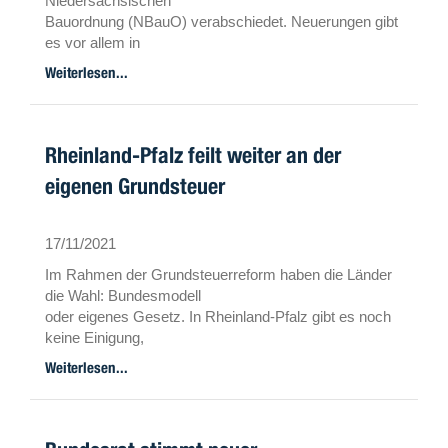
Niedersächsischen
Bauordnung (NBauO) verabschiedet. Neuerungen gibt
es vor allem in
Sachen Bauantrag, beim Brandschutz und hinsichtlich
Weiterlesen...
der sogenannten
„Solarpflicht“ für Neubauten.
Rheinland-Pfalz feilt weiter an der
eigenen Grundsteuer
17/11/2021
Im Rahmen der Grundsteuerreform haben die Länder
die Wahl: Bundesmodell
oder eigenes Gesetz. In Rheinland-Pfalz gibt es noch
keine Einigung,
aber der Landtag hat einen Entwurf der oppositionellen
Weiterlesen...
CDU beraten, der
gar nicht nach dem Geschmack der Regierung ist.