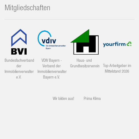
Mitgliedschaften
Bundesfachverband
VDIV Bayern -
Haus- und
Top-Arbeitgeber im
der
Verband der
Grundbesitzerverein
Mittelstand 2026
Immobilienverwalter
Immobilienverwalter
e.V.
Bayern e.V.
Wir bilden aus!
Prima Klima