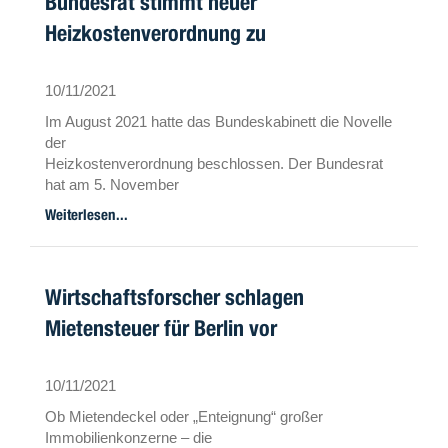
Bundesrat stimmt neuer
Heizkostenverordnung zu
10/11/2021
Im August 2021 hatte das Bundeskabinett die Novelle
der
Heizkostenverordnung beschlossen. Der Bundesrat
hat am 5. November
zugestimmt – unter einer Bedingung: Die
Weiterlesen...
Auswirkungen der Neuregelungen
sollen nach drei Jahren evaluiert werden.
Wirtschaftsforscher schlagen
Mietensteuer für Berlin vor
10/11/2021
Ob Mietendeckel oder „Enteignung“ großer
Immobilienkonzerne – die