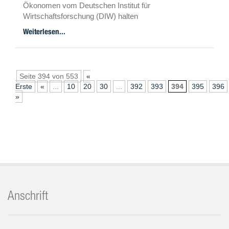
Ökonomen vom Deutschen Institut für
Wirtschaftsforschung (DIW) halten
solche Ideen für fragwürdige Versuche, den steigenden
Weiterlesen...
Wohnungskosten in
Berlin etwas entgegenzusetzen. Sie schlagen eine
Mietensteuer vor.
Seite 394 von 553
«
Erste
«
...
10
20
30
...
392
393
394
395
396
»
Anschrift