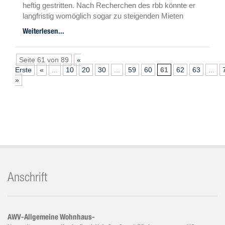
heftig gestritten. Nach Recherchen des rbb könnte er
langfristig womöglich sogar zu steigenden Mieten
führen. Für diese Annahme spielt der Mietspiegel eine
Weiterlesen...
entscheidende Rolle.
Seite 61 von 89
«
Erste
«
...
10
20
30
...
59
60
61
62
63
...
»
Anschrift
AWV-Allgemeine Wohnhaus-