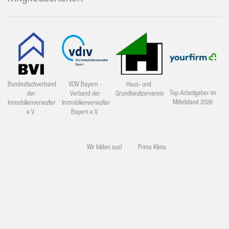
Bundesfachverband
VDIV Bayern -
Haus- und
Top-Arbeitgeber im
der
Verband der
Grundbesitzerverein
Mittelstand 2026
Immobilienverwalter
Immobilienverwalter
e.V.
Bayern e.V.
Wir bilden aus!
Prima Klima