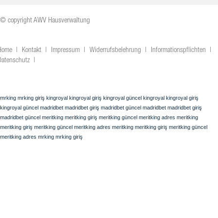
© copyright AWV Hausverwaltung
Home
Kontakt
Impressum
Widerrufsbelehrung
Informationspflichten
Datenschutz
mrking
mrking giriş
kingroyal
kingroyal giriş
kingroyal güncel
kingroyal
kingroyal giriş
kingroyal güncel
madridbet
madridbet giriş
madridbet güncel
madridbet
madridbet giriş
madridbet güncel
meritking
meritking giriş
meritking güncel
meritking adres
meritking
meritking giriş
meritking güncel
meritking adres
meritking
meritking giriş
meritking güncel
meritking adres
mrking
mrking giriş