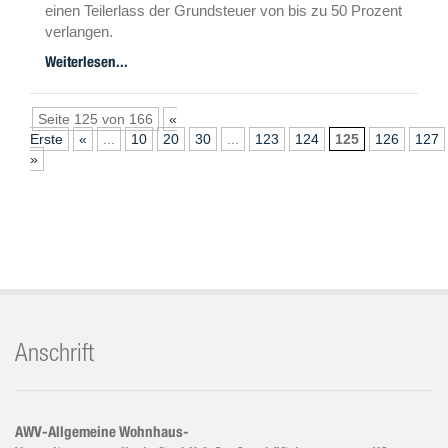
einen Teilerlass der Grundsteuer von bis zu 50 Prozent
verlangen.
Anträge für 2023 können noch bis zum 2.4.2024 bei
Weiterlesen...
den Kommunen gestellt
werden.
Seite 125 von 166
«
Erste
«
...
10
20
30
...
123
124
125
126
127
»
Anschrift
AWV-Allgemeine Wohnhaus-