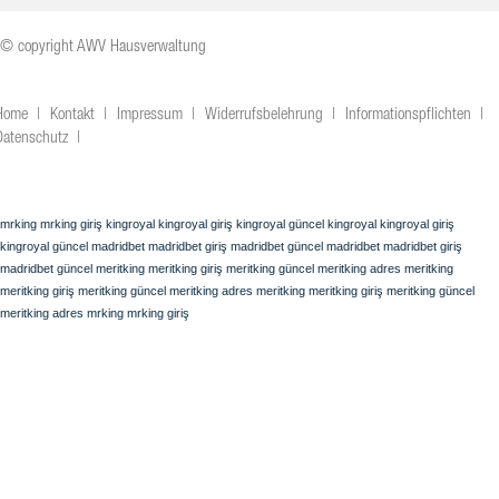
© copyright AWV Hausverwaltung
Home
Kontakt
Impressum
Widerrufsbelehrung
Informationspflichten
Datenschutz
mrking
mrking giriş
kingroyal
kingroyal giriş
kingroyal güncel
kingroyal
kingroyal giriş
kingroyal güncel
madridbet
madridbet giriş
madridbet güncel
madridbet
madridbet giriş
madridbet güncel
meritking
meritking giriş
meritking güncel
meritking adres
meritking
meritking giriş
meritking güncel
meritking adres
meritking
meritking giriş
meritking güncel
meritking adres
mrking
mrking giriş