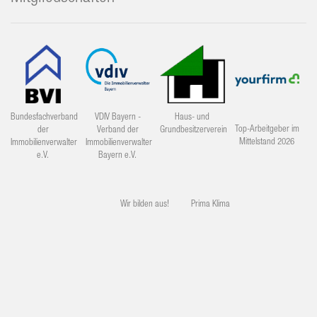
Bundesfachverband
VDIV Bayern -
Haus- und
Top-Arbeitgeber im
der
Verband der
Grundbesitzerverein
Mittelstand 2026
Immobilienverwalter
Immobilienverwalter
e.V.
Bayern e.V.
Wir bilden aus!
Prima Klima